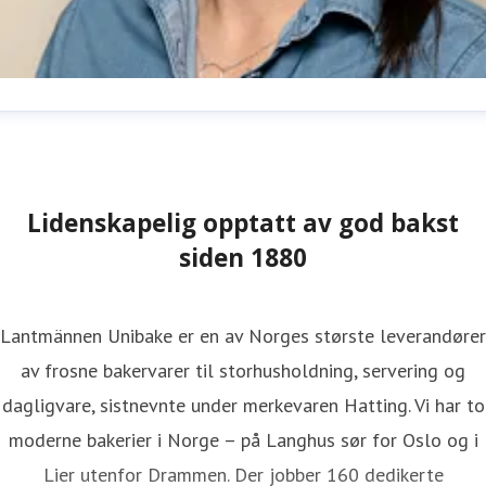
hristel Nordhagen
ressekontakt
PR- og digitalansvarlig
hristel.nordhagen@lantmannen.com
+47 97 54 39 39
Lidenskapelig opptatt av god bakst
siden 1880
Lantmännen Unibake er en av Norges største leverandører
av frosne bakervarer til storhusholdning, servering og
dagligvare, sistnevnte under merkevaren Hatting. Vi har to
moderne bakerier i Norge – på Langhus sør for Oslo og i
Lier utenfor Drammen. Der jobber 160 dedikerte