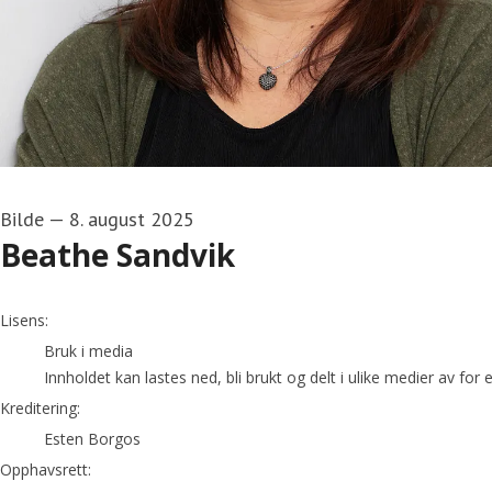
Bilde
—
8. august 2025
Beathe Sandvik
Esten Borgos
Lisens:
Bruk i media
Innholdet kan lastes ned, bli brukt og delt i ulike medier av fo
Kreditering:
Esten Borgos
Opphavsrett: