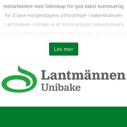
medarbeidere med lidenskap for god bakst kontinuerlig
for å løse morgendagens utfordringer i bakeribransjen.
Lantmännen Unibake er et internasjonalt bakerikonsern
med over 6.000 ansatte i mer enn 20 land, eid av svenske
bønder.
Les mer