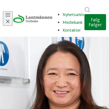
Søk i nyh
Nyhetsarkiv
Følg
Mediebank
Følger
Kontakter