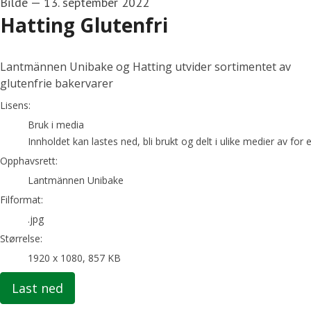
Bilde
—
13. september 2022
Hatting Glutenfri
Lantmännen Unibake og Hatting utvider sortimentet av
glutenfrie bakervarer
go to media item
Lisens:
Bruk i media
Innholdet kan lastes ned, bli brukt og delt i ulike medier av fo
Opphavsrett:
Lantmännen Unibake
Filformat:
.jpg
Størrelse:
1920 x 1080, 857 KB
Last ned