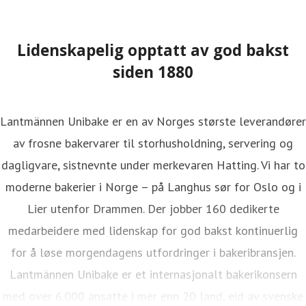
ressekontakt
PR- og digitalansvarlig
hristel.nordhagen@lantmannen.com
+47 97 54 39 39
Lidenskapelig opptatt av god bakst
siden 1880
Lantmännen Unibake er en av Norges største leverandører
av frosne bakervarer til storhusholdning, servering og
dagligvare, sistnevnte under merkevaren Hatting. Vi har to
moderne bakerier i Norge – på Langhus sør for Oslo og i
Lier utenfor Drammen. Der jobber 160 dedikerte
medarbeidere med lidenskap for god bakst kontinuerlig
for å løse morgendagens utfordringer i bakeribransjen.
Lantmännen Unibake er et internasjonalt bakerikonsern
med over 6.000 ansatte i mer enn 20 land, eid av svenske