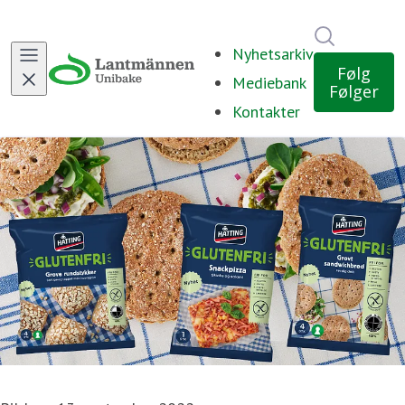
Søk i nyh
Nyhetsarkiv
Følg
Mediebank
Følger
Kontakter