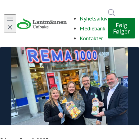
Søk i nyh
Nyhetsarkiv
Følg
Mediebank
Følger
Kontakter