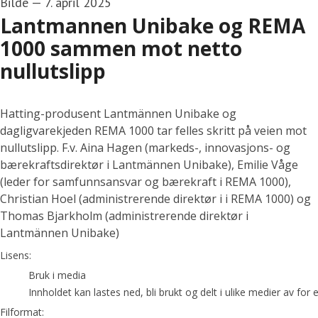
Bilde
—
7. april 2025
Lantmannen Unibake og REMA
1000 sammen mot netto
nullutslipp
Hatting-produsent Lantmännen Unibake og
dagligvarekjeden REMA 1000 tar felles skritt på veien mot
nullutslipp. F.v. Aina Hagen (markeds-, innovasjons- og
bærekraftsdirektør i Lantmännen Unibake), Emilie Våge
(leder for samfunnsansvar og bærekraft i REMA 1000),
Christian Hoel (administrerende direktør i i REMA 1000) og
Thomas Bjarkholm (administrerende direktør i
Lantmännen Unibake)
go to media item
Lisens:
Bruk i media
Innholdet kan lastes ned, bli brukt og delt i ulike medier av fo
Filformat: