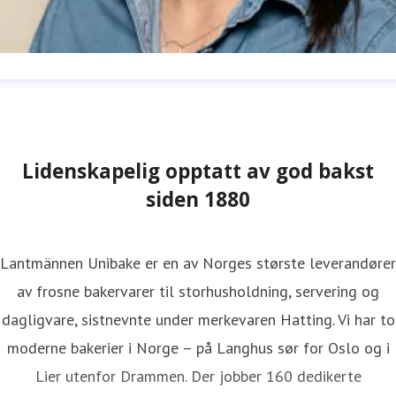
hristel Nordhagen
ressekontakt
PR- og digitalansvarlig
hristel.nordhagen@lantmannen.com
+47 97 54 39 39
Lidenskapelig opptatt av god bakst
siden 1880
Lantmännen Unibake er en av Norges største leverandører
av frosne bakervarer til storhusholdning, servering og
dagligvare, sistnevnte under merkevaren Hatting. Vi har to
moderne bakerier i Norge – på Langhus sør for Oslo og i
Lier utenfor Drammen. Der jobber 160 dedikerte