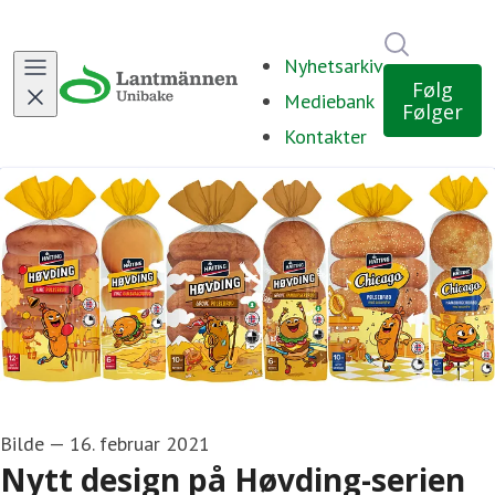
Søk i nyh
Nyhetsarkiv
Følg
Mediebank
Følger
Kontakter
Bilde
—
16. februar 2021
Nytt design på Høvding-serien