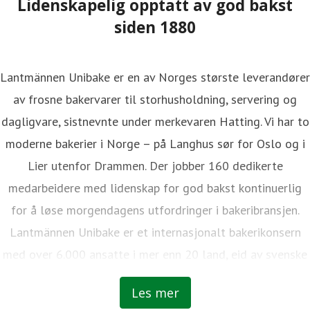
Lidenskapelig opptatt av god bakst
siden 1880
Lantmännen Unibake er en av Norges største leverandører
av frosne bakervarer til storhusholdning, servering og
dagligvare, sistnevnte under merkevaren Hatting. Vi har to
moderne bakerier i Norge – på Langhus sør for Oslo og i
Lier utenfor Drammen. Der jobber 160 dedikerte
medarbeidere med lidenskap for god bakst kontinuerlig
for å løse morgendagens utfordringer i bakeribransjen.
Lantmännen Unibake er et internasjonalt bakerikonsern
med over 6.000 ansatte i mer enn 20 land, eid av svenske
bønder.
Les mer