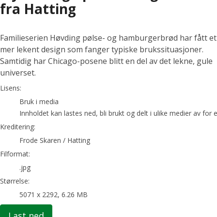
fra Hatting
Familieserien Høvding pølse- og hamburgerbrød har fått et
mer lekent design som fanger typiske brukssituasjoner.
Samtidig har Chicago-posene blitt en del av det lekne, gule
universet.
Frode Skaren / Hatting
Lisens:
Bruk i media
Innholdet kan lastes ned, bli brukt og delt i ulike medier av fo
Kreditering:
Frode Skaren / Hatting
Filformat:
.jpg
Størrelse:
5071 x 2292, 6.26 MB
Last ned