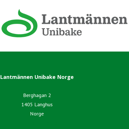
Lantmännen Unibake Norge
Berghagan 2
1405 Langhus
Norge
lantmannenunibake.no