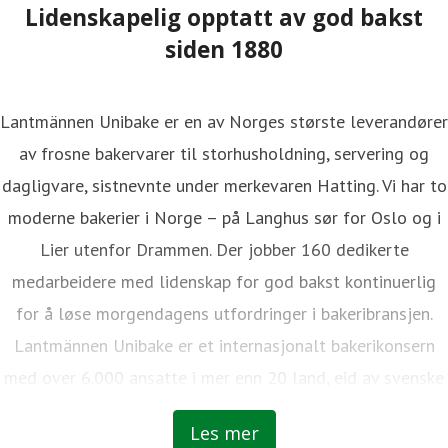
Lidenskapelig opptatt av god bakst
siden 1880
Lantmännen Unibake er en av Norges største leverandører
av frosne bakervarer til storhusholdning, servering og
dagligvare, sistnevnte under merkevaren Hatting. Vi har to
moderne bakerier i Norge – på Langhus sør for Oslo og i
Lier utenfor Drammen. Der jobber 160 dedikerte
medarbeidere med lidenskap for god bakst kontinuerlig
for å løse morgendagens utfordringer i bakeribransjen.
Lantmännen Unibake er et internasjonalt bakerikonsern
med over 6.000 ansatte i mer enn 20 land, eid av svenske
bønder.
Les mer