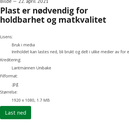
Bilde
—
22. april 2021
Plast er nødvendig for
holdbarhet og matkvalitet
Lantmännen Unibake
Lisens:
Bruk i media
Innholdet kan lastes ned, bli brukt og delt i ulike medier av fo
Kreditering:
Lantmännen Unibake
Filformat:
.jpg
Størrelse:
1920 x 1080, 1.7 MB
Last ned