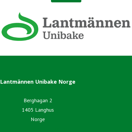
Lantmännen Unibake Norge
Berghagan 2
1405 Langhus
Norge
lantmannenunibake.no