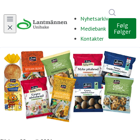
Søk i nyh
Nyhetsarkiv
Følg
Mediebank
Følger
Kontakter