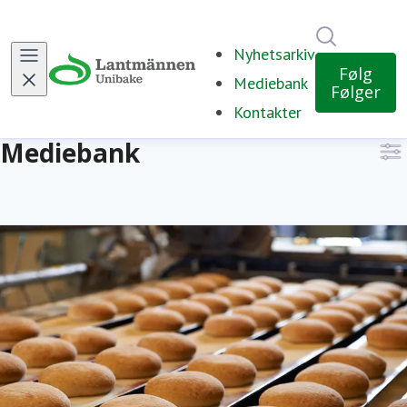
Søk i nyh
Nyhetsarkiv
Følg
Mediebank
Følger
Kontakter
Mediebank