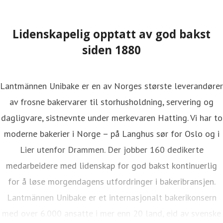
Lidenskapelig opptatt av god bakst
siden 1880
Lantmännen Unibake er en av Norges største leverandører
av frosne bakervarer til storhusholdning, servering og
dagligvare, sistnevnte under merkevaren Hatting. Vi har to
moderne bakerier i Norge – på Langhus sør for Oslo og i
Lier utenfor Drammen. Der jobber 160 dedikerte
medarbeidere med lidenskap for god bakst kontinuerlig
for å løse morgendagens utfordringer i bakeribransjen.
Lantmännen Unibake er et internasjonalt bakerikonsern
med over 6.000 ansatte i mer enn 20 land, eid av svenske