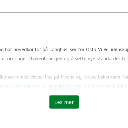
g har hovedkontor på Langhus, sør for Oslo. Vi er lidenska
tfordringer i bakeribransjen og å sette nye standarder for
rikonsern med ekspertise på frosne og ferske bakervarer f
ies av
Lantmännen
, et samvirkeforetak eid av svenske bønde
Les mer