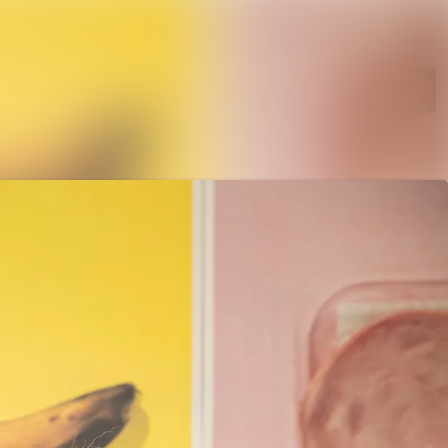
etsarkiv
Søk i nyhetsrom
Følg
Følger
iebank
takter