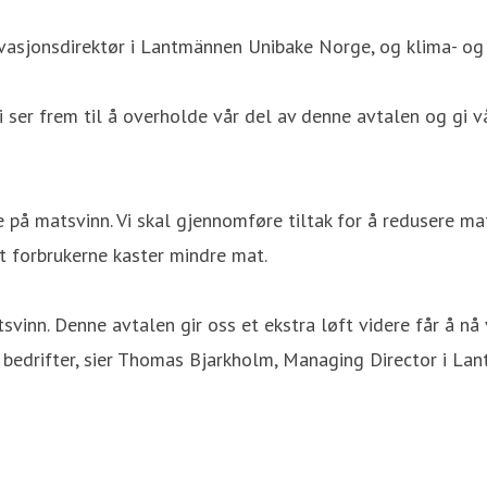
vasjonsdirektør i Lantmännen Unibake Norge, og klima- og 
i ser frem til å overholde vår del av denne avtalen og gi v
e på matsvinn. Vi skal gjennomføre tiltak for å redusere ma
 at forbrukerne kaster mindre mat.
svinn. Denne avtalen gir oss et ekstra løft videre får å nå v
g bedrifter, sier Thomas Bjarkholm, Managing Director i L