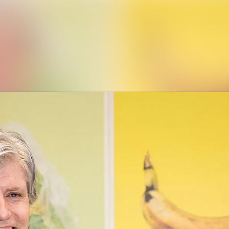
Nyh
Med
Kon