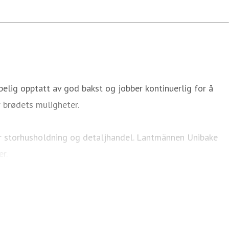
pelig opptatt av god bakst og jobber kontinuerlig for å
 brødets muligheter.
or storhusholdning og detaljhandel. Lantmännen Unibake
r.